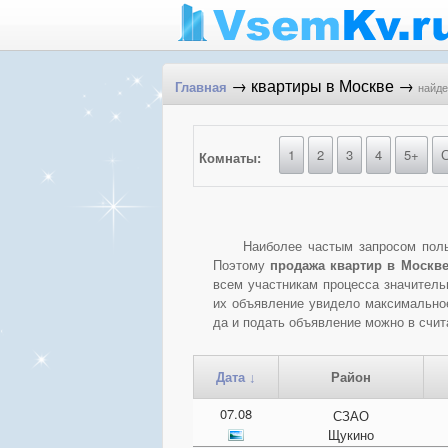
→ квартиры в Москве →
найд
Главная
1
2
3
4
5+
Комнаты:
Наиболее частым запросом поль
Поэтому
продажа квартир в Москв
всем участникам процесса значитель
их объявление увидело максимальное
да и подать объявление можно в счи
Район
Дата ↓
07.08
СЗАО
Щукино