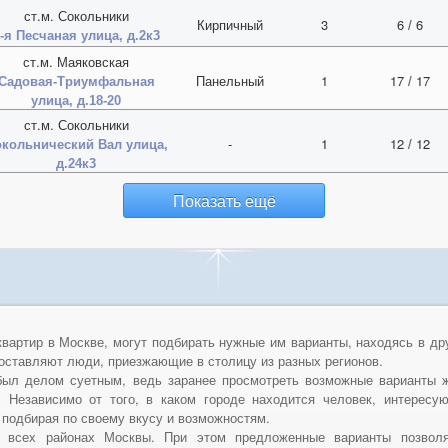
ст.м. Сокольники
Кирпичный
3
6
/
6
-я Песчаная улица, д.2к3
ст.м. Маяковская
Панельный
1
17
/
17
Садовая-Триумфальная
улица, д.18-20
ст.м. Сокольники
-
1
12
/
12
кольнический Вал улица,
д.24к3
Показать ещё
вартир в Москве, могут подбирать нужные им варианты, находясь в дру
составляют люди, приезжающие в столицу из разных регионов.
был делом суетным, ведь заранее просмотреть возможные варианты 
 Независимо от того, в каком городе находится человек, интерес
 подбирая по своему вкусу и возможностям.
 всех районах Москвы. При этом предложенные варианты позвол