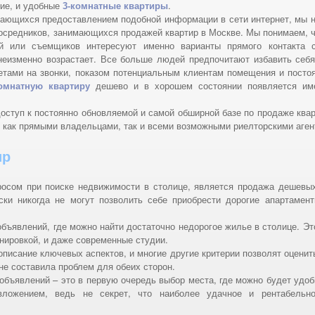
щие, и удобные
.
3-комнатные квартиры
мающихся предоставлением подобной информации в сети интернет, мы н
осредников, занимающихся продажей квартир в Москве. Мы понимаем, ч
ей или съемщиков интересуют именно варианты прямого контакта 
еизменно возрастает. Все больше людей предпочитают избавить себя
ветами на звонки, показом потенциальным клиентам помещения и пост
дешево и в хорошем состоянии появляется име
омнатную квартиру
оступ к постоянно обновляемой и самой обширной базе по продаже квар
 как прямыми владельцами, так и всеми возможными риелторскими аген
ир
росом при поиске недвижимости в столице, является продажа дешевых
ски никогда не могут позволить себе приобрести дорогие апартаме
бъявлений, где можно найти достаточно недорогое жилье в столице. Э
нировкой, и даже современные студии.
описание ключевых аспектов, и многие другие критерии позволят оценит
не составила проблем для обеих сторон.
объявлений – это в первую очередь выбор места, где можно будет удобн
вложением, ведь не секрет, что наиболее удачное и рентабельно