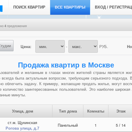
ПОИСК КВАРТИР
ВСЕ КВАРТИРЫ
ВХОД / РЕГИСТРА
ено
предложения
4
Студии
Цена:
-
РУБ.
Но
Продажа квартир в Москве
зователей и желанным в глазах многих жителей страны является жил
е
всегда была актуальным вопросом, требующим серьезного подхода. В
но облегчить задачу. К примеру, желающие продать жилье, могут восп
 количество заинтересованных пользователей. Это наиболее широкая 
танные минуты.
Улица, дом
Тип дома
Комнаты
Этаж
ст.м. Щукинская
Панельный
1
5
/
14
Рогова улица, д.7